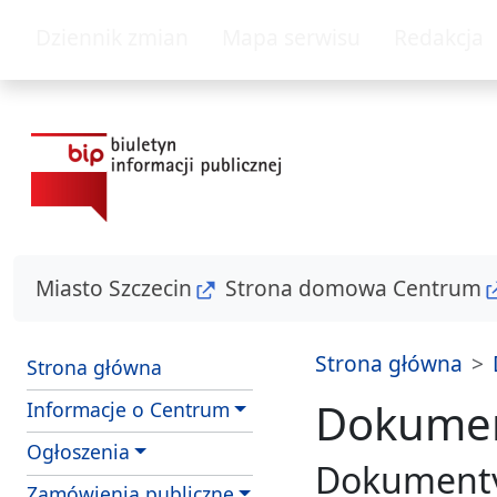
przejdź do głównego menu
przejdź do treśc
Dziennik zmian
Mapa serwisu
Redakcja
Miasto Szczecin
Strona domowa Centrum
Strona główna
Strona główna
Dokumen
Informacje o Centrum
Ogłoszenia
Dokumenty
Zamówienia publiczne